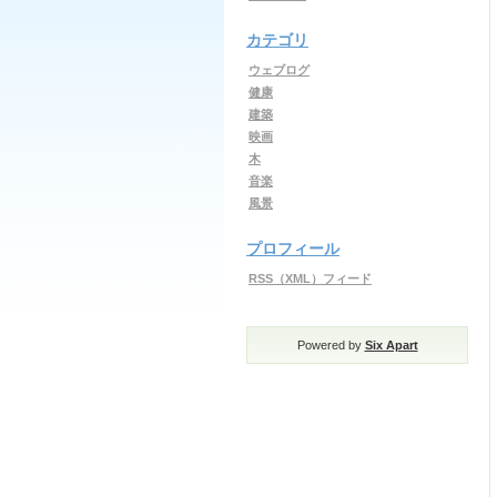
カテゴリ
ウェブログ
健康
建築
映画
木
音楽
風景
プロフィール
RSS（XML）フィード
Powered by
Six Apart