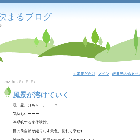
決まるブログ
会
« 愚策だらけ
|
メイン
|
銀世界の始まり 
2021年12月19日 (日)
風景が溶けていく
靄、霧、けあらし、、、？
気持ちいーーー！
深呼吸する家体験館、
目の前自然が織りなす景色、見れて幸せ❣️