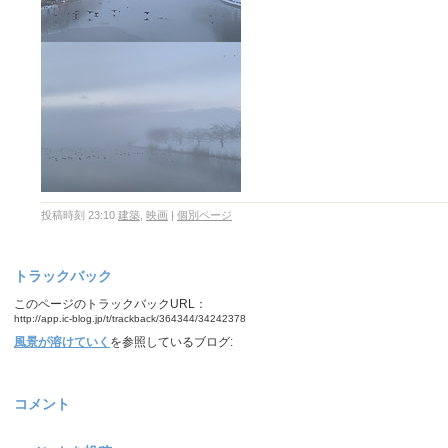
投稿時刻 23:10
建築
,
映画
|
個別ページ
トラックバック
このページのトラックバックURL：
http://app.ic-blog.jp/t/trackback/364344/34242378
風景が溶けていく
を参照しているブログ:
コメント