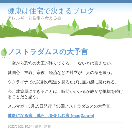
健康は住宅で決まるブログ
アレルギーと住宅を考える会
ノストラダムスの大予言
「空から恐怖の大王が降りてくる」 ないとは言えない。
愛国心、主義、宗教、経済などの対立が、人の命を奪う。
ウクライナでの悲劇の報道を見るたびに無力感に襲われる。
今、建築屋にできることは、時間がかかるが静かな抵抗を続け
ることだと思う。
メルマガ・3月15日発行「95回ノストラダムスの大予言」
健康になる家、暮らしを楽しむ家 (mag2.com)
2022/03/21 10:34
健康
建築